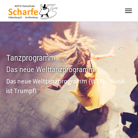
Zum Hauptinhalt springen
Tanzprogramm -
Das neue Welttanzprogramm
Das neue Welttanzprogramm (WTP) - Musik
ist Trumpf!