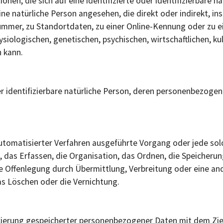
nen, die sich auf eine identifizierte oder identifizierbare n
eine natürliche Person angesehen, die direkt oder indirekt, 
mmer, zu Standortdaten, zu einer Online-Kennung oder zu 
iologischen, genetischen, psychischen, wirtschaftlichen, kul
n kann.
der identifizierbare natürliche Person, deren personenbezoge
e automatisierter Verfahren ausgeführte Vorgang oder jede 
das Erfassen, die Organisation, das Ordnen, die Speicherun
e Offenlegung durch Übermittlung, Verbreitung oder eine and
as Löschen oder die Vernichtung.
kierung gespeicherter personenbezogener Daten mit dem Ziel,